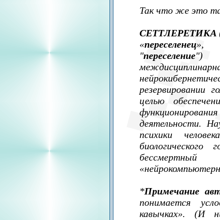
Так что же это т
СЕТТЛЕРЕТИКА
«
переселенец
»,
"
переселение
")
междисципл
нейрокибернети
резервировании го
целью обеспечен
функционирован
деятельности. На
психики челове
биологического
бессмертны
«нейрокомпьютерн
*
Примечание авт
понимается усло
кавычках». (И н