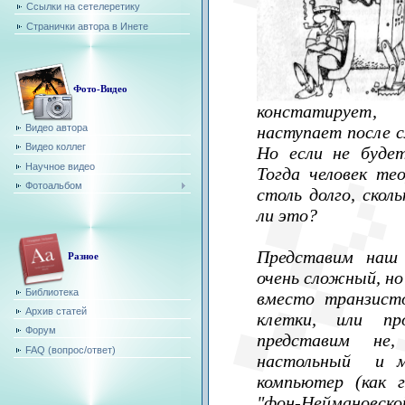
Ссылки на сетелеретику
Странички автора в Инете
Фото-Видео
констатирует,
Видео автора
наступает после с
Видео коллег
Но если не буде
Научное видео
Тогда человек т
Фотоальбом
столь долго, скол
ли это?
Представим наш 
Разное
очень сложный, но
Библиотека
вместо транзист
Архив статей
клетки, или пр
Форум
представим не
FAQ (вопрос/ответ)
настольный и м
компьютер (как г
"фон-Нейманов