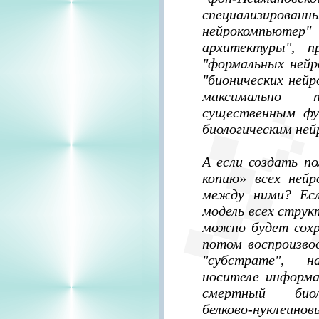
специализированны
нейрокомпьютер
архитектуры", 
"формальных нейр
"бионических нейро
максимально
существенным фу
биологическим ней
А если создать п
копию» всех нейр
между ними? Есл
модель всех струк
можно будет сох
потом воспроизво
"субстрате", 
носителе информа
смертный биол
белково-нуклеинов