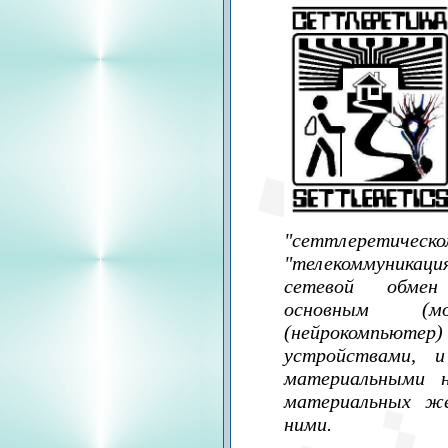
"сеттлеретическо
"телекоммуникац
сетевой обмен
основным (м
(нейрокомпьют
устройствами, 
материальными н
материальных же
ними.