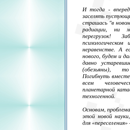
И тогда - вперед
заселять пустующ
страшась "в новом
радиации, ни х
перегрузок! З
психологическом 
неравенстве. А е
нового, будем и д
давно устаревш
(обезьяны), т
Погибнуть вместе
всем человече
планетарной ката
техногенной.
Основам, проблема
этой новой науки
для «переселения»