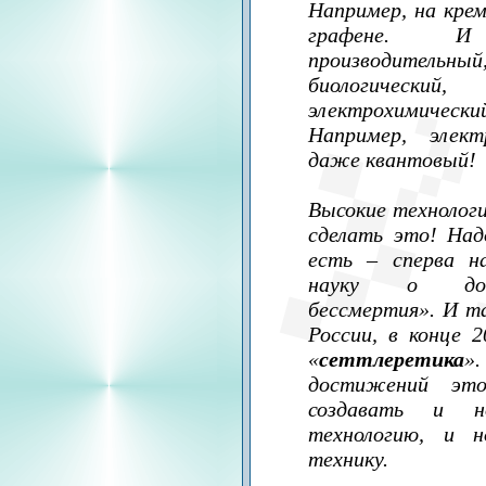
Например, на крем
графене. И
производитель
биологический
электрохимически
Например, элек
даже квантовый!
Высокие технологи
сделать это! Над
есть – сперва н
науку о дос
бессмертия». И та
России, в конце 2
«
сеттлеретика
»
достижений эт
создавать и н
технологию, и н
технику.