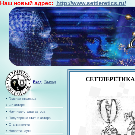
Наш новый адрес:
http://www.settleretics.ru/
СЕТТЛЕРЕТИК
Вход
Выход
Главная страница
Об авторе
Научные статьи автора
Популярные статьи автора
Статьи коллег
Новости науки