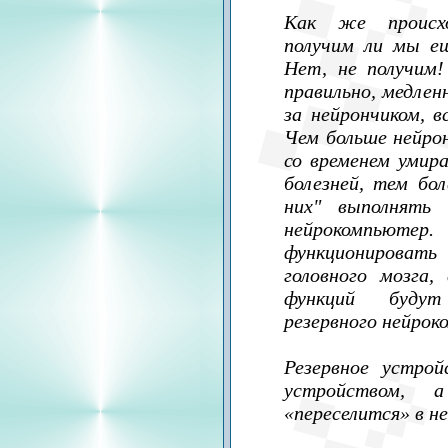
Как же происхо
получим ли мы ещ
Нет, не получим!
правильно, медлен
за нейрончиком, в
Чем больше нейрон
со временем умир
болезней, тем бо
них" выполнять 
нейрокомпьюте
функционирова
головного мозга,
функций будут
резервного нейрок
Резервное устро
устройством,
«переселится» в н